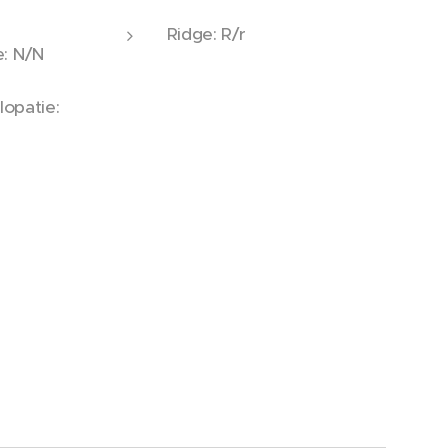
Ridge: R/r
e: N/N
opatie: