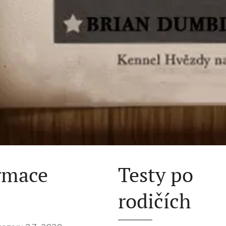
rmace
Testy po
rodičích