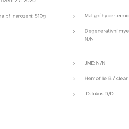
ozen: 2.7. 2020
Maligní hypertermi
a při narození: 510g
Degenerativní myel
N/N
JME: N/N
Hemofilie B / clear
D-lokus D/D