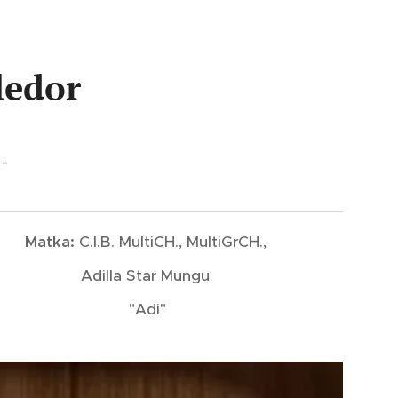
ledor
 -
Matka:
C.I.B. MultiCH., MultiGrCH.,
Adilla Star Mungu
"Adi"