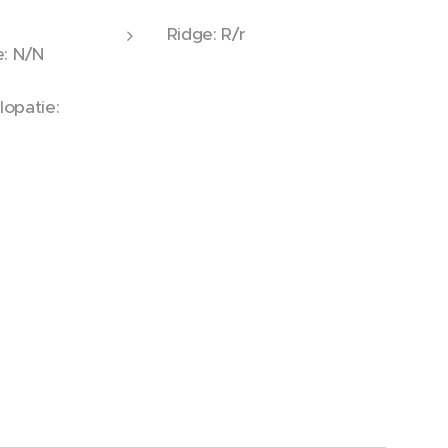
Ridge: R/r
e: N/N
opatie: