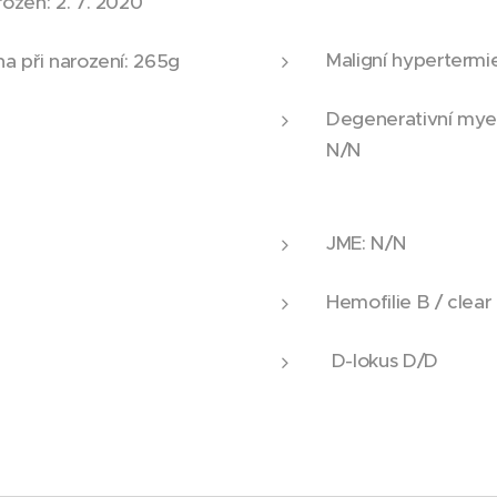
ozen: 2. 7. 2020
Maligní hypertermi
a při narození: 265g
Degenerativní myel
N/N
JME: N/N
Hemofilie B / clear
D-lokus D/D