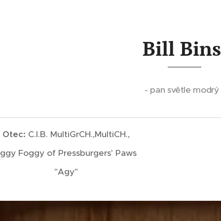
Bill Bin
- pan světle modrý 
Otec:
C.I.B. MultiGrCH.,MultiCH.,
ggy Foggy of Pressburgers' Paws
"Agy"