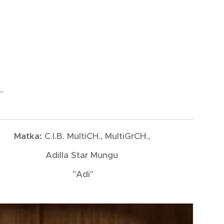
s
-
Matka:
C.I.B. MultiCH., MultiGrCH.,
Adilla Star Mungu
"Adi"