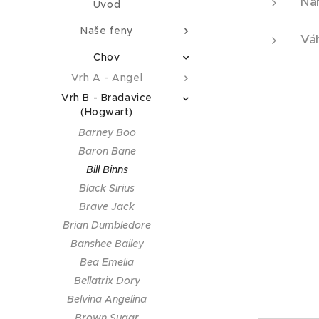
Nar
Úvod
Naše feny
Váh
Chov
Vrh A - Angel
Vrh B - Bradavice
(Hogwart)
Barney Boo
Baron Bane
Bill Binns
Black Sirius
Brave Jack
Brian Dumbledore
Banshee Bailey
Bea Emelia
Bellatrix Dory
Belvina Angelina
Brown Sugar