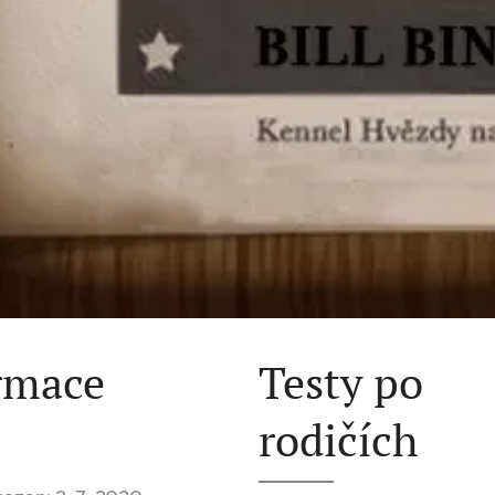
rmace
Testy po
rodičích