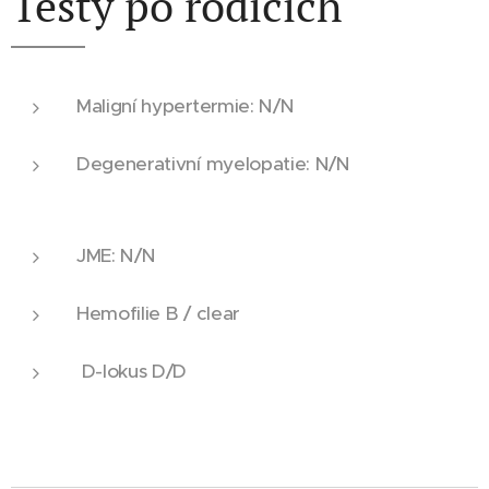
Testy po rodičích
Maligní hypertermie: N/N
Degenerativní myelopatie: N/N
JME: N/N
Hemofilie B / clear
D-lokus D/D